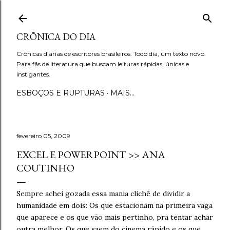
Pular para o conteúdo principal
CRÔNICA DO DIA
Crônicas diárias de escritores brasileiros. Todo dia, um texto novo.
Para fãs de literatura que buscam leituras rápidas, únicas e
instigantes.
ESBOÇOS E RUPTURAS
MAIS…
fevereiro 05, 2009
EXCEL E POWERPOINT >> ANA
COUTINHO
Sempre achei gozada essa mania clichê de dividir a
humanidade em dois: Os que estacionam na primeira vaga
que aparece e os que vão mais pertinho, pra tentar achar
outra melhor. Os que saem do cinema rápido e os que