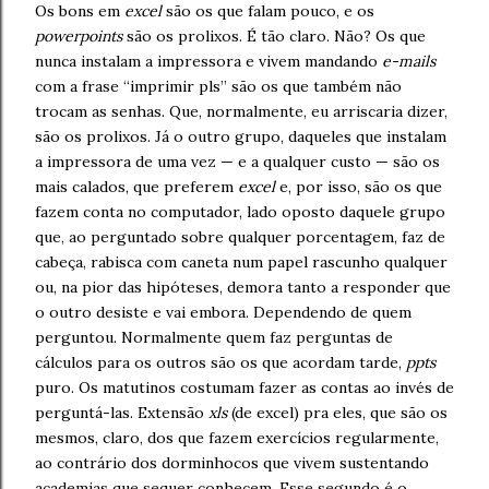
Os bons em
excel
são os que falam pouco, e os
powerpoints
são os prolixos. É tão claro. Não? Os que
nunca instalam a impressora e vivem mandando
e-mails
com a frase “imprimir pls” são os que também não
trocam as senhas. Que, normalmente, eu arriscaria dizer,
são os prolixos. Já o outro grupo, daqueles que instalam
a impressora de uma vez — e a qualquer custo — são os
mais calados, que preferem
excel
e, por isso, são os que
fazem conta no computador, lado oposto daquele grupo
que, ao perguntado sobre qualquer porcentagem, faz de
cabeça, rabisca com caneta num papel rascunho qualquer
ou, na pior das hipóteses, demora tanto a responder que
o outro desiste e vai embora. Dependendo de quem
perguntou. Normalmente quem faz perguntas de
cálculos para os outros são os que acordam tarde,
ppts
puro. Os matutinos costumam fazer as contas ao invés de
perguntá-las. Extensão
xls
(de excel) pra eles, que são os
mesmos, claro, dos que fazem exercícios regularmente,
ao contrário dos dorminhocos que vivem sustentando
academias que sequer conhecem. Esse segundo é o