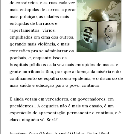
de consórcios, e as ruas cada vez
mais entupidas de carros, a gerar
mais poluição, as cidades mais
entupidas de barracos e
“apertamentos” vários,
empilhados em cima dos outros,
gerando mais violência, e mais
extorsões pra se administrar os
pombais, e, enquanto isso os
hospitais públicos cada vez mais entupidos de macas e
gente moribunda. Sim, por que a doença da miséria e do
confinamento se espalha como epidemia, e o discurso de
mais saúde e educação para o povo, continua.
E ainda votam em vereadores, em governadores, em
presidentes... A cegueira não é mais um ensaio, é um
espetáculo de apresentação permanente e continua, e é
claro, ninguém vê. Será?
Imagens: Euro/Dolar, Jornal O Globo; Dolar/Real,