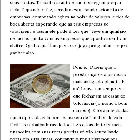
suas contas. Trabalhou tanto e não conseguiu poupar
nada. E quando o faz, acredita estar sendo acionista de
empresas, comprando ações na bolsa de valores, e fica de
boca aberta esperando que as tais empresas se
valorizem, e assim ele pode dizer que “teve um quinhão
de lucros” junto com as empresas que apostou ser bom
alvitre. Qual o que! Banqueiro só joga pra ganhar - e pra
ganhar alto.
Pois é... Dizem que a
prostituição é a profissão
mais antiga do planeta. E
até houve um tempo em
que fecharam as casas de
tolerância ( o nome é bem
curioso). E foram fechadas
numa época da vida por chamarem de “mulher de vida
fácil” as trabalhadoras do local. As casas de tolerância
financeira com suas tetas gordas só vão acumulando
notas em suas cintas, cobrando juros altíssimos pra