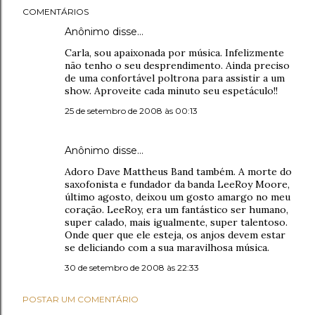
COMENTÁRIOS
Anônimo disse…
Carla, sou apaixonada por música. Infelizmente
não tenho o seu desprendimento. Ainda preciso
de uma confortável poltrona para assistir a um
show. Aproveite cada minuto seu espetáculo!!
25 de setembro de 2008 às 00:13
Anônimo disse…
Adoro Dave Mattheus Band também. A morte do
saxofonista e fundador da banda LeeRoy Moore,
último agosto, deixou um gosto amargo no meu
coração. LeeRoy, era um fantástico ser humano,
super calado, mais igualmente, super talentoso.
Onde quer que ele esteja, os anjos devem estar
se deliciando com a sua maravilhosa música.
30 de setembro de 2008 às 22:33
POSTAR UM COMENTÁRIO