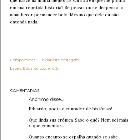
que nasce na minha memória? Ou sou eu que me ponho
em sua repetida história? Se penso, ou se despenso, o
amanhecer permanece belo. Mesmo que dele eu não
entenda nada.
Compartilhar
Enviar esta postagem
Labels:
Eduardo Loureiro Jr.
COMENTÁRIOS
Anônimo disse…
Eduardo, poeta e contador de histórias!
Que linda sua crônica. Sabe o quê? Nem sei mais
o que comentar...
Quanto encanto se espalha quando se sabe