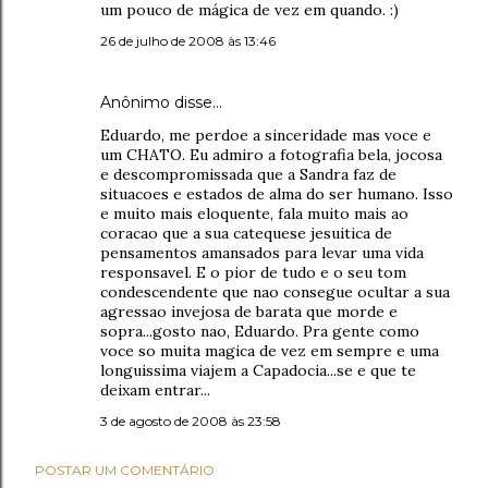
um pouco de mágica de vez em quando. :)
26 de julho de 2008 às 13:46
Anônimo disse…
Eduardo, me perdoe a sinceridade mas voce e
um CHATO. Eu admiro a fotografia bela, jocosa
e descompromissada que a Sandra faz de
situacoes e estados de alma do ser humano. Isso
e muito mais eloquente, fala muito mais ao
coracao que a sua catequese jesuitica de
pensamentos amansados para levar uma vida
responsavel. E o pior de tudo e o seu tom
condescendente que nao consegue ocultar a sua
agressao invejosa de barata que morde e
sopra...gosto nao, Eduardo. Pra gente como
voce so muita magica de vez em sempre e uma
longuissima viajem a Capadocia...se e que te
deixam entrar...
3 de agosto de 2008 às 23:58
POSTAR UM COMENTÁRIO